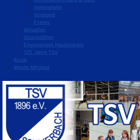
Vereinsheim
Vorstand
Events
Aktuelles
Sportstätten
Engagement Hauptverein
125 Jahre TSV
Kurse
Werde Mitglied