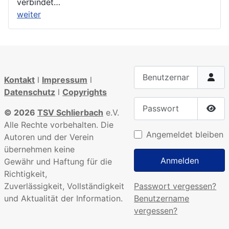
verbindet…
weiter
Benutzername
Kontakt
l
Impressum
l
Datenschutz
l
Copyrights
Passwort
© 2026
TSV Schlierbach
e.V.
Pass
Alle Rechte vorbehalten. Die
Angemeldet bleiben
Autoren und der Verein
übernehmen keine
Anmelden
Gewähr und Haftung für die
Richtigkeit,
Passwort vergessen?
Zuverlässigkeit, Vollständigkeit
Benutzername
und Aktualität der Information.
vergessen?