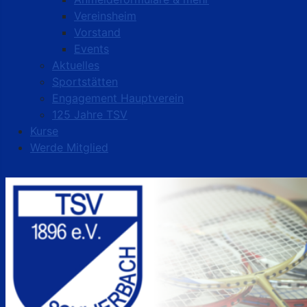
Vereinsheim
Vorstand
Events
Aktuelles
Sportstätten
Engagement Hauptverein
125 Jahre TSV
Kurse
Werde Mitglied