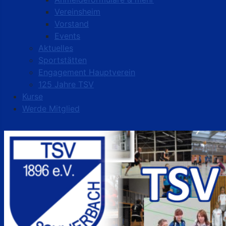
Vereinsheim
Vorstand
Events
Aktuelles
Sportstätten
Engagement Hauptverein
125 Jahre TSV
Kurse
Werde Mitglied