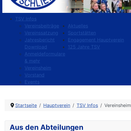
TSV Infos
Vereinsbeiträge
Aktuelles
Vereinssatzung
Sportstätten
Jahresbericht
Engagement Hauptverein
Download
125 Jahre TSV
Anmeldeformulare
& mehr
Vereinsheim
Vorstand
Events
Startseite
Hauptverein
TSV Infos
Vereinsheim
Aus den Abteilungen