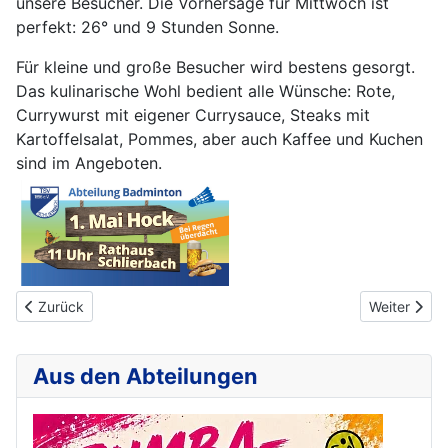
unsere Besucher. Die Vorhersage für Mittwoch ist
perfekt: 26° und 9 Stunden Sonne.
Für kleine und große Besucher wird bestens gesorgt.
Das kulinarische Wohl bedient alle Wünsche: Rote,
Currywurst mit eigener Currysauce, Steaks mit
Kartoffelsalat, Pommes, aber auch Kaffee und Kuchen
sind im Angeboten.
Vorheriger Beitrag: 1. Mai Hock 2024 - ´s war doll
Nächster B
Zurück
Weiter
Aus den Abteilungen