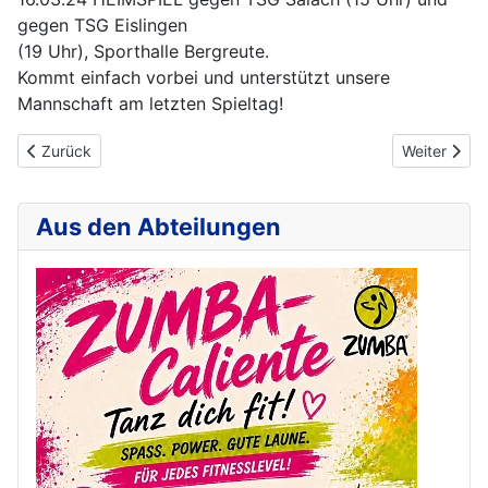
gegen TSG Eislingen
(19 Uhr), Sporthalle Bergreute.
Kommt einfach vorbei und unterstützt unsere
Mannschaft am letzten Spieltag!
Vorheriger Beitrag: 8. Spieltag Staufen/Ostalb Rückrunde 2023/2
Nächster Be
Zurück
Weiter
Aus den Abteilungen