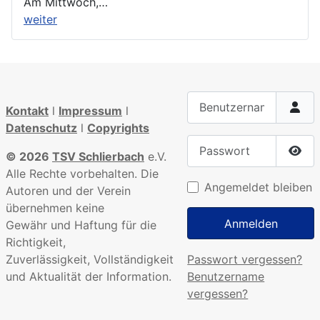
Am Mittwoch,…
weiter
Benutzername
Kontakt
l
Impressum
l
Datenschutz
l
Copyrights
Passwort
© 2026
TSV Schlierbach
e.V.
Pass
Alle Rechte vorbehalten. Die
Angemeldet bleiben
Autoren und der Verein
übernehmen keine
Anmelden
Gewähr und Haftung für die
Richtigkeit,
Passwort vergessen?
Zuverlässigkeit, Vollständigkeit
Benutzername
und Aktualität der Information.
vergessen?