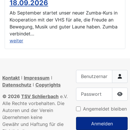
18.09.2026
Ab September startet unser neuer Zumba-Kurs in
Kooperation mit der VHS für alle, die Freude an
Bewegung, Musik und guter Laune haben. Zumba
verbindet…
weiter
Benutzername
Kontakt
l
Impressum
l
Datenschutz
l
Copyrights
Passwort
© 2026
TSV Schlierbach
e.V.
Pass
Alle Rechte vorbehalten. Die
Angemeldet bleiben
Autoren und der Verein
übernehmen keine
Anmelden
Gewähr und Haftung für die