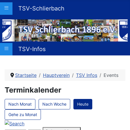
≡
TSV-Schlierbach
≡
TSV-Infos
Startseite
Hauptverein
TSV Infos
Events
Terminkalender
Nach Monat
Nach Woche
Heute
Gehe zu Monat