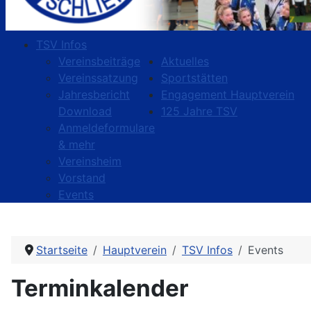
TSV Infos
Vereinsbeiträge
Aktuelles
Vereinssatzung
Sportstätten
Jahresbericht
Engagement Hauptverein
Download
125 Jahre TSV
Anmeldeformulare
& mehr
Vereinsheim
Vorstand
Events
Startseite
Hauptverein
TSV Infos
Events
Terminkalender