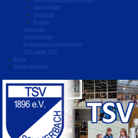
Vereinsheim
Vorstand
Events
Aktuelles
Sportstätten
Engagement Hauptverein
125 Jahre TSV
Kurse
Werde Mitglied